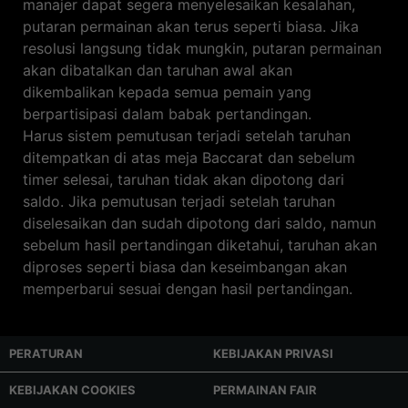
manajer dapat segera menyelesaikan kesalahan,
putaran permainan akan terus seperti biasa. Jika
resolusi langsung tidak mungkin, putaran permainan
akan dibatalkan dan taruhan awal akan
dikembalikan kepada semua pemain yang
berpartisipasi dalam babak pertandingan.
Harus sistem pemutusan terjadi setelah taruhan
ditempatkan di atas meja Baccarat dan sebelum
timer selesai, taruhan tidak akan dipotong dari
saldo. Jika pemutusan terjadi setelah taruhan
diselesaikan dan sudah dipotong dari saldo, namun
sebelum hasil pertandingan diketahui, taruhan akan
diproses seperti biasa dan keseimbangan akan
memperbarui sesuai dengan hasil pertandingan.
PERATURAN
KEBIJAKAN PRIVASI
KEBIJAKAN COOKIES
PERMAINAN FAIR