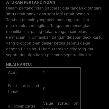
ATURAN PERTANDINGAN
Dalam pertandingan Baccarat dua tangan ditangani;
satu untuk bankir dan satu lagi untuk pemain.
Taruhan pemain yang akan menang, atau jika
mereka akan mengikat. Tangan memenangkan
memiliki nilai paling dekat dengan sembilan.
Permainan ini dimainkan dengan delapan deck kartu
yang dikocok oleh dealer ketika sepatu dekat
dengan finishing. 11 kartu terakhir dipotong dari
sepatu dan tiga kartu pertama sepatu dibakar.
NILAI KARTU:
Ace=
1
Face cards and
0
tens=
Value stated on
All other cards=