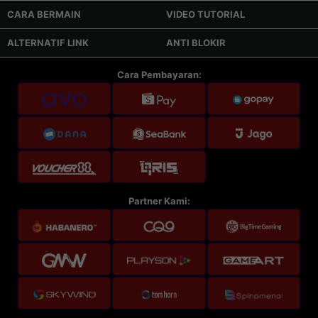
CARA BERMAIN
VIDEO TUTORIAL
ALTERNATIF LINK
ANTI BLOKIR
Cara Pembayaran:
Partner Kami: