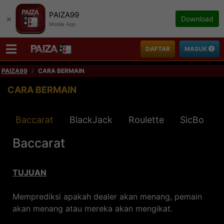
PAIZA99
×
Download
Mobile App
DAFTAR
MASUK
PAIZA99
CARA BERMAIN
CARA BERMAIN
Baccarat
BlackJack
Roulette
SicBo
Baccarat
TUJUAN
Memprediksi apakah dealer akan menang, pemain
akan menang atau mereka akan mengikat.